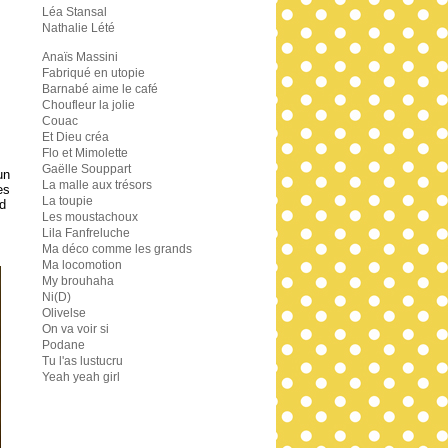
Léa Stansal
Nathalie Lété
Anaïs Massini
Fabriqué en utopie
Barnabé aime le café
Choufleur la jolie
Couac
Et Dieu créa
Flo et Mimolette
Gaëlle Souppart
un
La malle aux trésors
es
La toupie
nd
Les moustachoux
Lila Fanfreluche
…
Ma déco comme les grands
Ma locomotion
My brouhaha
Ni(D)
Olivelse
On va voir si
Podane
Tu l'as lustucru
Yeah yeah girl