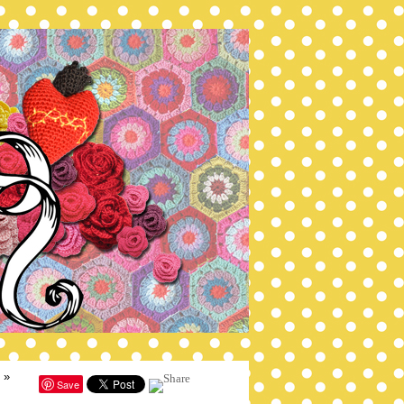
»
Save