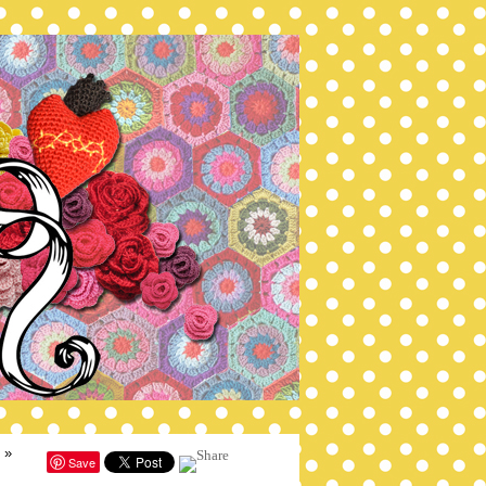
»
Save