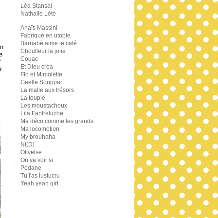
Léa Stansal
Nathalie Lété
Anaïs Massini
Fabriqué en utopie
Barnabé aime le café
un
Choufleur la jolie
e
Couac
r
Et Dieu créa
r
Flo et Mimolette
Gaëlle Souppart
La malle aux trésors
La toupie
Les moustachoux
Lila Fanfreluche
Ma déco comme les grands
Ma locomotion
My brouhaha
Ni(D)
Olivelse
On va voir si
Podane
Tu l'as lustucru
Yeah yeah girl